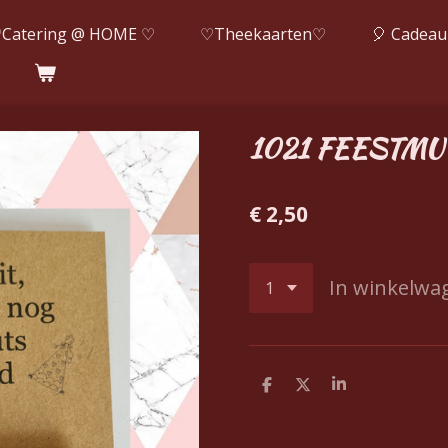
Catering @ HOME ♡
♡Theekaarten♡
🎈 Cadeau
1021 FEESTMU
€ 2,50
In winkelwa
D
D
S
e
e
h
l
e
a
e
l
r