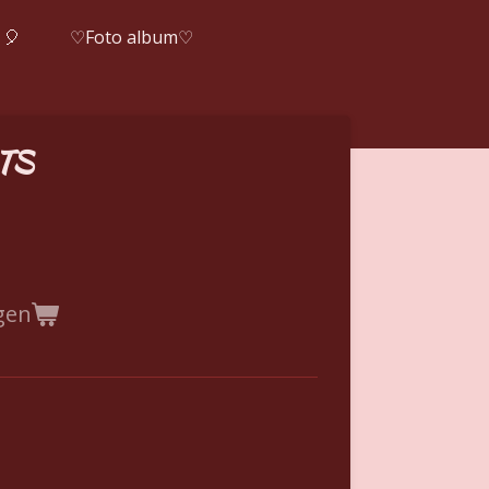
 🎈
♡Foto album♡
TS
gen