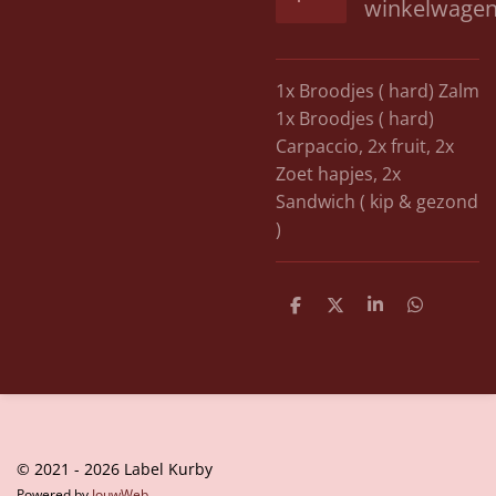
winkelwage
1x Broodjes ( hard) Zalm
1x Broodjes ( hard)
Carpaccio, 2x fruit, 2x
Zoet hapjes, 2x
Sandwich ( kip & gezond
)
D
D
S
D
e
e
h
e
l
e
a
l
e
l
r
e
n
e
n
© 2021 - 2026 Label Kurby
Powered by
JouwWeb