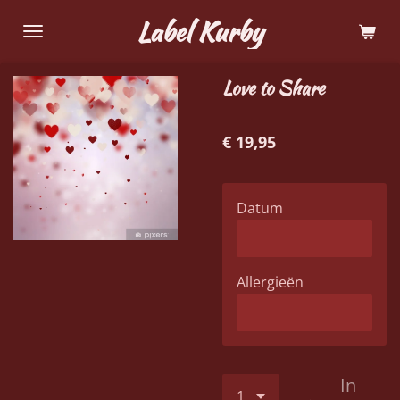
Ga
Label Kurby
direct
naar
Love to Share
de
hoofdinhoud
€ 19,95
Datum
Allergieën
In