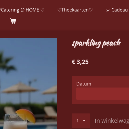
Catering @ HOME ♡
♡Theekaarten♡
🎈 Cadeau 
sparkling peach
€ 3,25
Datum
In winkelwa