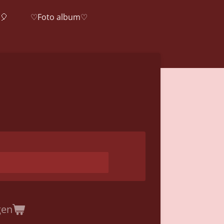
🎈
♡Foto album♡
gen