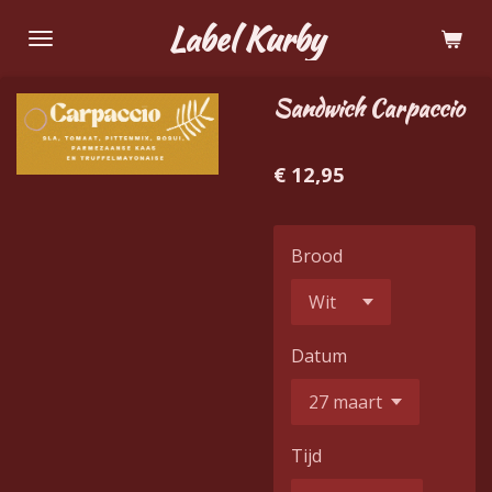
Ga
Label Kurby
direct
naar
Sandwich Carpaccio
de
hoofdinhoud
€ 12,95
Brood
Datum
Tijd