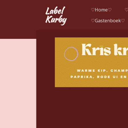
Ga
Label
♡Home♡
♡
direct
Kurby
♡Gastenboek♡
naar
de
hoofdinhoud