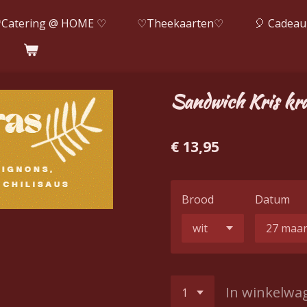
Catering @ HOME ♡
♡Theekaarten♡
🎈 Cadeau
Sandwich Kris kr
€ 13,95
Brood
Datum
In winkelwa