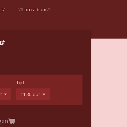
 🎈
♡Foto album♡
as
Tijd
gen