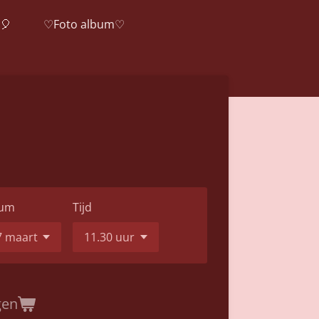
🎈
♡Foto album♡
um
Tijd
gen