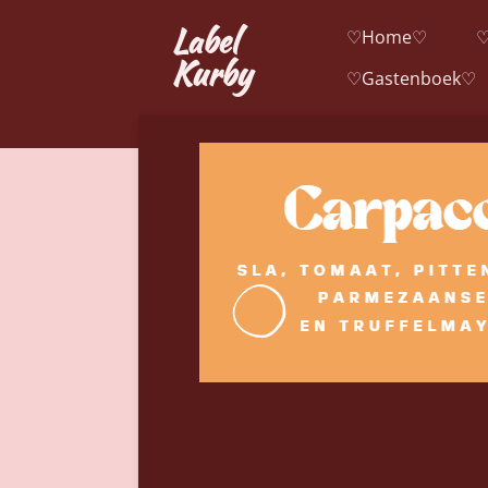
Ga
Label
♡Home♡
♡
direct
Kurby
♡Gastenboek♡
naar
de
hoofdinhoud