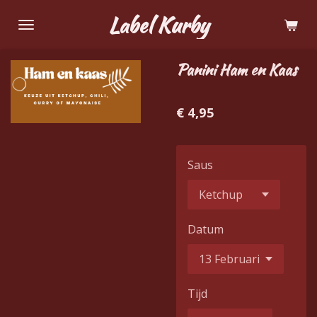
Ga
Label Kurby
direct
naar
Panini Ham en Kaas
de
hoofdinhoud
€ 4,95
Saus
Datum
Tijd