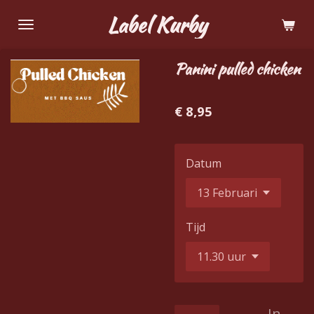
Ga
Label Kurby
direct
naar
Panini pulled chicken
de
hoofdinhoud
€ 8,95
Datum
Tijd
In